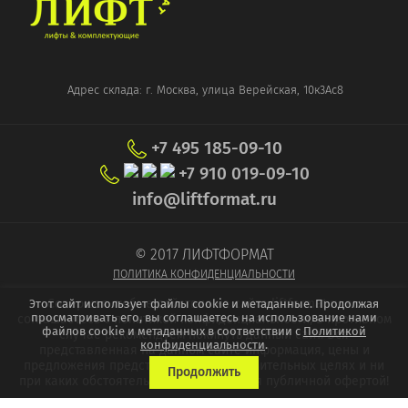
Адрес склада: г. Москва, улица Верейская, 10к3Ас8
+7 495 185-09-10
+7 910 019-09-10
info@liftformat.ru
© 2017 ЛИФТФОРМАТ
ПОЛИТИКА КОНФИДЕНЦИАЛЬНОСТИ
Совершая любые действия на сайте liftformat.ru вы
Этот сайт использует файлы cookie и метаданные. Продолжая
просматривать его, вы соглашаетесь на использование нами
соглашаетесь с политикой конфиденциальности, в противном
файлов cookie и метаданных в соответствии с
Политикой
случае рекомендуем покинуть данный сайт. Вся
конфиденциальности
.
представленная на данном сайте информация, цены и
предложения представлены в ознакомительных целях и ни
Продолжить
при каких обстоятельствах не являются публичной офертой!