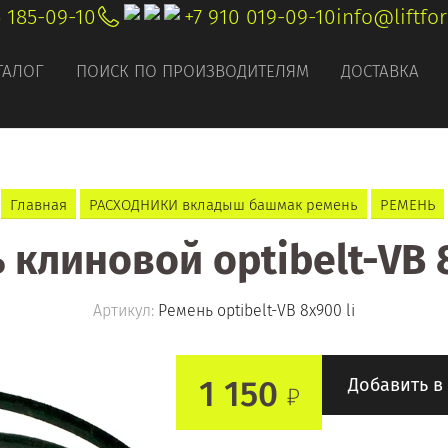
5 185-09-10
+7 910 019-09-10
info@liftfo
ТАЛОГ
ПОИСК ПО ПРОИЗВОДИТЕЛЯМ
ДОСТАВКА
Главная
РАСХОДНИКИ вкладыш башмак ремень
РЕМЕНЬ
 клиновой optibelt-VB 8
Артикул:
Ремень optibelt-VB 8x900 li
1 150
Добавить в