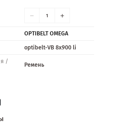
−
+
OPTIBELT OMEGA
optibelt-VB 8x900 li
я /
Ремень
ы