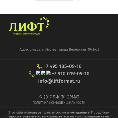
Адрес склада: г. Москва, улица Верейская, 10к3Ас8
+7 495 185-09-10
+7 910 019-09-10
info@liftformat.ru
© 2017 ЛИФТФОРМАТ
ПОЛИТИКА КОНФИДЕНЦИАЛЬНОСТИ
Совершая любые действия на сайте liftformat.ru вы
Этот сайт использует файлы cookie и метаданные. Продолжая
соглашаетесь с политикой конфиденциальности, в противном
просматривать его, вы соглашаетесь на использование нами