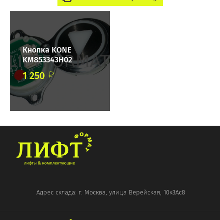
Кнопка KONE
KM853343H02
1 250
Адрес склада: г. Москва, улица Верейская, 10к3Ас8